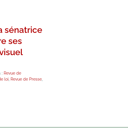
a sénatrice
re ses
visuel
 :
Revue de
e loi
,
Revue de Presse
,