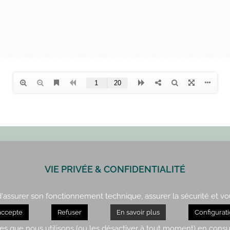
VIE PRIVÉE & CONFIDENTIALITÉ
Paris : 01 42 34 14 59
 d'assurer son fonctionnement technique, assurer la sécurité et vo
Rennes : 02 99 41 70 54
accepte
Refuser
En savoir plus
Configurat
es que nous utilisons (ou les désactiver à tout moment) en consu