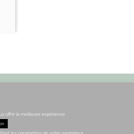
Paris : 15, rue de Vaugirard
us offrir la meilleure expérience
Rennes : 21, quai Lamennais
ion
ltant les paramètres de votre navigateur.