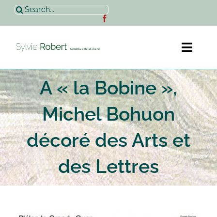
Passer
Rechercher:
au
contenu
Toggl
Naviga
A « la Bobine »,
Accueil
Michel Bohuon
Sylvie Robert
décoré des Arts et
Actualités
des Lettres
Contact