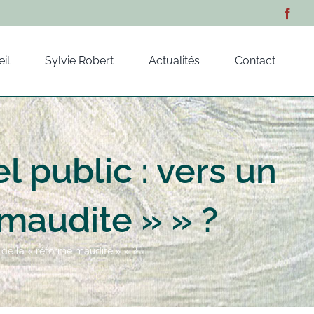
il
Sylvie Robert
Actualités
Contact
 public : vers un
maudite » » ?
 de la « réforme maudite » » ?