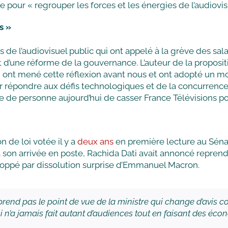
pour « regrouper les forces et les énergies de l’audiovisu
s »
e l’audiovisuel public qui ont appelé à la grève des sala
’une réforme de la gouvernance. L’auteur de la propositio
ys, ont mené cette réflexion avant nous et ont adopté un m
our répondre aux défis technologiques et de la concurrence
’idée de personne aujourd’hui de casser France Télévisions p
 de loi votée il y a
deux ans
en première lecture au Sén
 à son arrivée en poste, Rachida Dati avait annoncé reprend
 stoppé par dissolution surprise d’Emmanuel Macron.
nd pas le point de vue de la ministre qui change d’avis co
 qui n’a jamais fait autant d’audiences tout en faisant des é