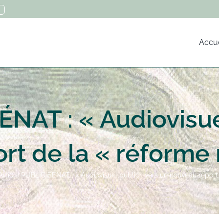
Accue
ÉNAT : « Audiovisuel
rt de la « réforme 
Article PUBLIC SÉNAT : « Audiovisuel public : vers un nouveau report