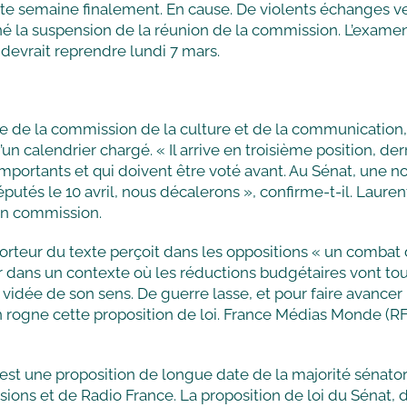
ette semaine finalement. En cause. De violents échanges v
é la suspension de la réunion de la commission. L’examen n’
evrait reprendre lundi 7 mars.
 de la commission de la culture et de la communication, e
n calendrier chargé. « Il arrive en troisième position, derr
mportants et qui doivent être voté avant. Au Sénat, une no
 députés le 10 avril, nous décalerons », confirme-t-il. Lau
n commission.
eur du texte perçoit dans les oppositions « un combat d’a
ier dans un contexte où les réductions budgétaires vont to
vidée de son sens. De guerre lasse, et pour faire avancer 
on rogne cette proposition de loi. France Médias Monde (RF
st une proposition de longue date de la majorité sénatoria
ns et de Radio France. La proposition de loi du Sénat, do