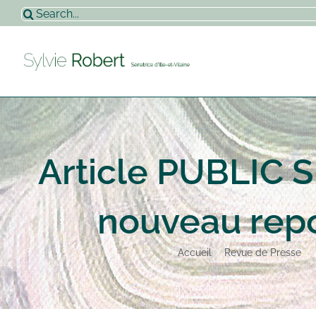
Passer
Rechercher:
au
contenu
Article PUBLIC S
nouveau repo
Accueil
Revue de Presse