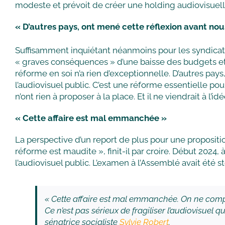
modeste et prévoit de créer une holding audiovisuelle 
« D’autres pays, ont mené cette réflexion avant nou
Suffisamment inquiétant néanmoins pour les syndicats d
« graves conséquences » d’une baisse des budgets et d
réforme en soi n’a rien d’exceptionnelle. D’autres pa
l’audiovisuel public. C’est une réforme essentielle p
n’ont rien à proposer à la place. Et il ne viendrait à l
« Cette affaire est mal emmanchée »
La perspective d’un report de plus pour une proposition
réforme est maudite », finit-il par croire. Début 2024,
l’audiovisuel public. L’examen à l’Assemblé avait été
« Cette affaire est mal emmanchée. On ne compre
Ce n’est pas sérieux de fragiliser l’audiovisuel
sénatrice socialiste
Sylvie Robert
.