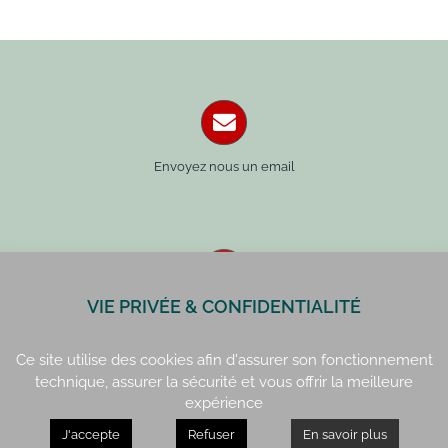
Envoyez nous un email
VIE PRIVÉE & CONFIDENTIALITÉ
Paris : 01 42 34 14 59
Rennes : 02 99 41 70 54
Ce site utilise des cookies afin d'assurer son fonctionnement
technique, assurer la sécurité et vous offrir la meilleure
expérience
J'accepte
Refuser
En savoir plus
Paris : 15, rue de Vaugirard