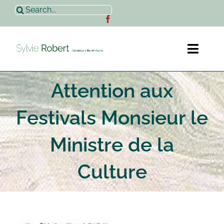
Passer
Rechercher:
au
contenu
Toggl
Naviga
Attention aux
Accueil
Festivals Monsieur le
Sylvie Robert
Ministre de la
Actualités
Culture
Contact