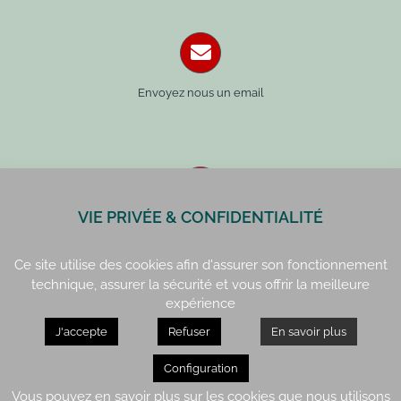
Envoyez nous un email
VIE PRIVÉE & CONFIDENTIALITÉ
Paris : 01 42 34 14 59
Rennes : 02 99 41 70 54
Ce site utilise des cookies afin d'assurer son fonctionnement
technique, assurer la sécurité et vous offrir la meilleure
expérience
J'accepte
Refuser
En savoir plus
Paris : 15, rue de Vaugirard
Rennes : 21, quai Lamennais
Configuration
Vous pouvez en savoir plus sur les cookies que nous utilisons