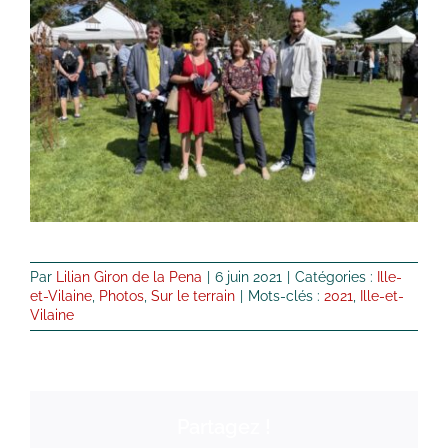
Par
Lilian Giron de la Pena
|
6 juin 2021
|
Catégories :
Ille-
et-Vilaine
,
Photos
,
Sur le terrain
|
Mots-clés :
2021
,
Ille-et-
Vilaine
Partagez !