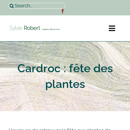
Passer
Rechercher:
au
contenu
Toggl
Naviga
Accueil
Cardroc : fête des
Sylvie Robert
plantes
Actualités
Contact