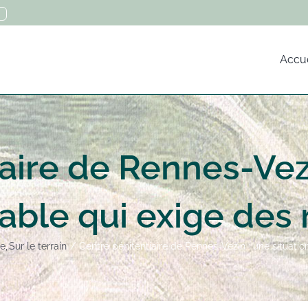
Accue
aire de Rennes-Vezi
able qui exige des
ne
Sur le terrain
Centre pénitentiaire de Rennes-Vezin : une situati