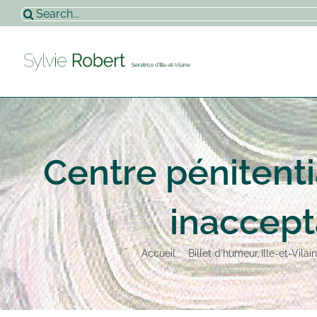
Passer
Rechercher:
au
contenu
Centre pénitenti
inaccept
Accueil
Billet d'humeur
Ille-et-Vilai