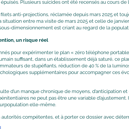
t épuisés. Plusieurs suicides ont été recensés au cours de
de filets anti-projections, réclamée depuis mars 2025 et tou
a situation entre ma visite de mars 2025 et celle de janvier 2
e sous-dimensionnement est criant au regard de la populat
ntion, un risque réel
nnés pour expérimenter le plan « zéro téléphone portable 
umain suffisant, dans un établissement déjà saturé, ce plan
mateurs de stupéfiants, réduction de 40 % de la luminosi
chologiques supplémentaires pour accompagner ces évolu
résulte d’un manque chronique de moyens, d’anticipation et 
nitentiaires ne peut pas être une variable d’ajustement. Il
la surpopulation elle-même.
es autorités compétentes, et à porter ce dossier avec déter