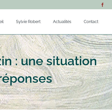
il
Sylvie Robert
Actualités
Contact
n : une situation
 réponses
on inacceptable qui exige des réponses