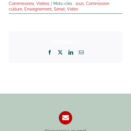
Commissions
,
Vidéos
|
Mots-clés :
2021
,
Commission
culture
,
Enseignement
,
Sénat
,
Vidéo
Partagez !
Facebook
X
LinkedIn
Email
Envoyez nous un email