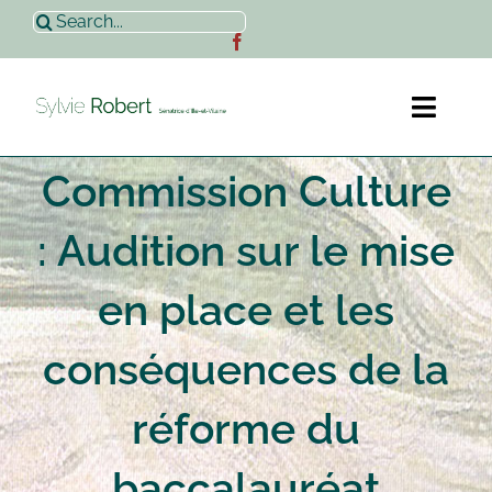
Passer
Rechercher:
au
contenu
Toggl
Naviga
Commission Culture
Accueil
: Audition sur le mise
Sylvie Robert
en place et les
Actualités
conséquences de la
Contact
réforme du
baccalauréat