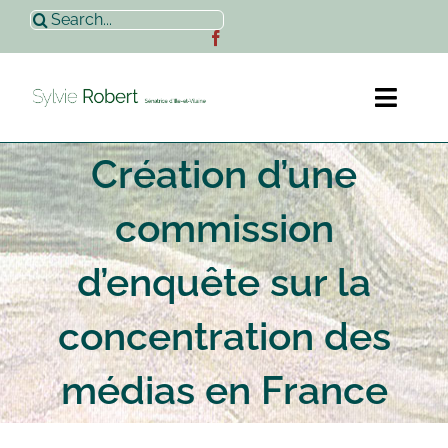
Passer
Rechercher:
au
contenu
Toggl
Naviga
Création d’une
Accueil
commission
Sylvie Robert
d’enquête sur la
Actualités
concentration des
Contact
médias en France