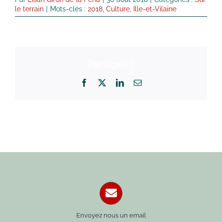
le terrain
|
Mots-clés :
2018
,
Culture
,
Ille-et-Vilaine
Partagez !
Facebook
X
LinkedIn
Email
Envoyez nous un email