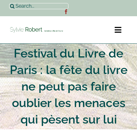
Passer
Rechercher:
au
contenu
Toggl
Naviga
Festival du Livre de
Accueil
Paris : la fête du livre
Sylvie Robert
ne peut pas faire
Actualités
oublier les menaces
Contact
qui pèsent sur lui