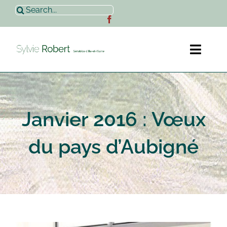
Passer
Rechercher:
au
contenu
Toggl
Naviga
Accueil
Janvier 2016 : Vœux
Sylvie Robert
du pays d’Aubigné
Actualités
Contact