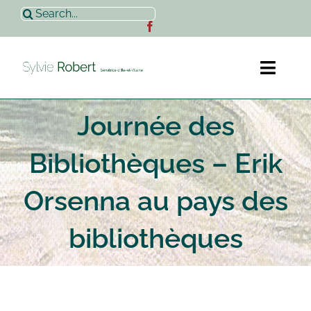
Passer
Rechercher:
au
contenu
Toggl
Naviga
Journée des
Accueil
Bibliothèques – Erik
Sylvie Robert
Orsenna au pays des
Actualités
bibliothèques
Contact