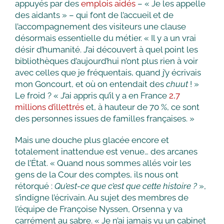
appuyés par des
emplois aidés
– « Je les appelle
des aidants » – qui font de l’accueil et de
l’accompagnement des visiteurs une clause
désormais essentielle du métier. « Il y a un vrai
désir d’humanité. J’ai découvert à quel point les
bibliothèques d’aujourd’hui n’ont plus rien à voir
avec celles que je fréquentais, quand j’y écrivais
mon Goncourt, et où on entendait des
chuut
! »
Le froid ? « J’ai appris qu’il y a en France
2,7
millions d’illettrés
et, à hauteur de 70 %, ce sont
des personnes issues de familles françaises. »
Mais une douche plus glacée encore et
totalement inattendue est venue… des arcanes
de l’État. « Quand nous sommes allés voir les
gens de la Cour des comptes, ils nous ont
rétorqué :
Qu’est-ce que c’est que cette histoire ?
»,
s’indigne l’écrivain. Au sujet des membres de
l’équipe de Françoise Nyssen, Orsenna y va
carrément au sabre. « Je n’ai jamais vu un cabinet