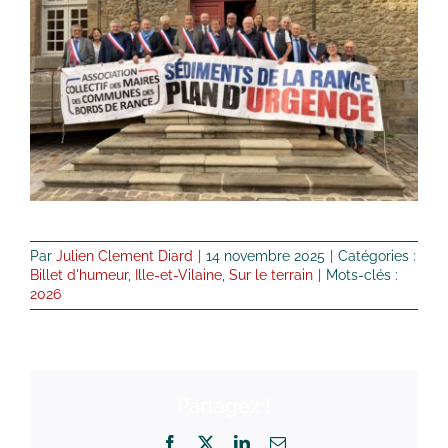
Par
Julien Clement Diard
|
14 novembre 2025
|
Catégories :
Billet d'humeur
,
Ille-et-Vilaine
,
Sur le terrain
|
Mots-clés :
2026
Partagez !
Facebook
X
LinkedIn
Email