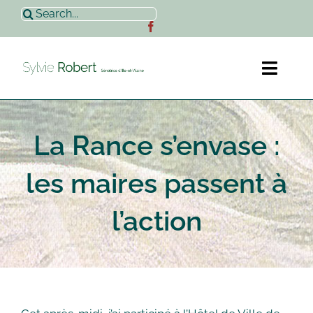
Passer
Rechercher:
au
contenu
Toggl
Naviga
Accueil
La Rance s’envase :
Sylvie Robert
les maires passent à
Actualités
l’action
Contact