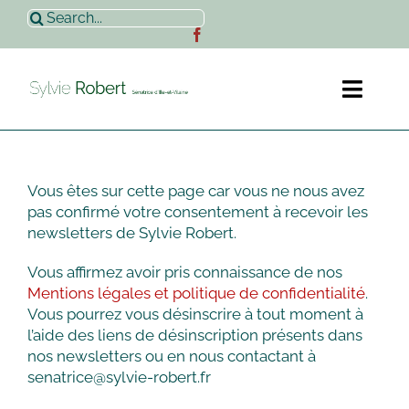
Passer
Rechercher:
au
contenu
Toggl
Naviga
Accueil
Vous êtes sur cette page car vous ne nous avez
Sylvie Robert
pas confirmé votre consentement à recevoir les
newsletters de Sylvie Robert.
Actualités
Vous affirmez avoir pris connaissance de nos
Mentions légales et politique de confidentialité
.
Contact
Vous pourrez vous désinscrire à tout moment à
l’aide des liens de désinscription présents dans
nos newsletters ou en nous contactant à
senatrice@sylvie-robert.fr