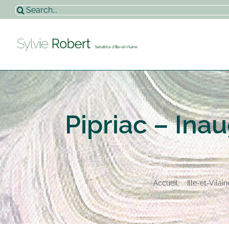
Passer
Rechercher:
au
contenu
Pipriac – Inau
Accueil
Ille-et-Vilain