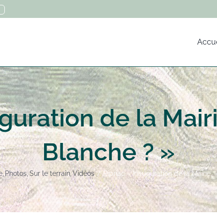
Accue
guration de la Mair
Blanche ? »
e
Photos
Sur le terrain
Vidéos
Pipriac – Inauguration de la Mairie,