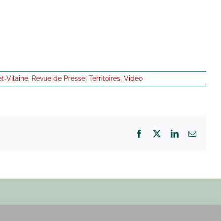
et-Vilaine
,
Revue de Presse
,
Territoires
,
Vidéo
Facebook
X
LinkedIn
Email