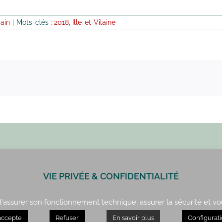
rain
|
Mots-clés :
2018
,
Ille-et-Vilaine
VIE PRIVÉE & CONFIDENTIALITÉ
Paris : 01 42 34 14 59
Rennes : 02 99 41 70 54
 d'assurer son fonctionnement technique, assurer la sécurité et vo
accepte
Refuser
En savoir plus
Configurat