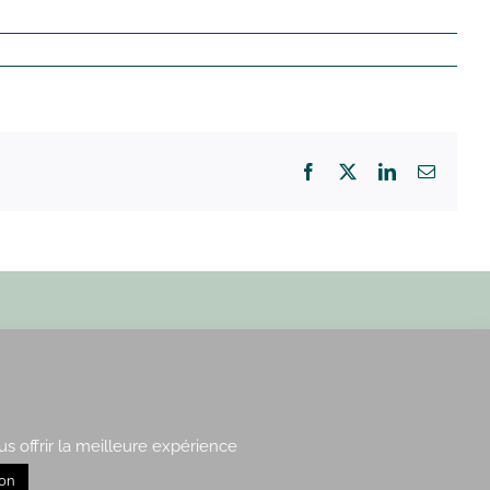
Facebook
X
LinkedIn
Email
Paris : 15, rue de Vaugirard
Rennes : 21, quai Lamennais
us offrir la meilleure expérience
ion