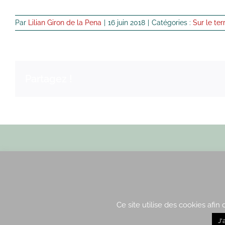
Par
Lilian Giron de la Pena
|
16 juin 2018
|
Catégories :
Sur le ter
Partagez !
Envoyez nous un email
Ce site utilise des cookies afin
J'