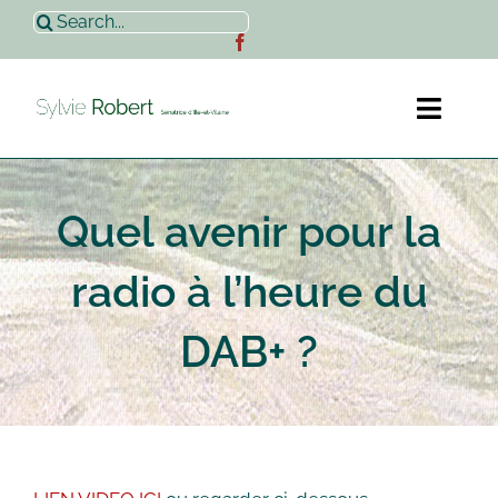
Passer
Rechercher:
au
contenu
Toggl
Naviga
Accueil
Quel avenir pour la
Sylvie Robert
radio à l’heure du
Actualités
DAB+ ?
Contact