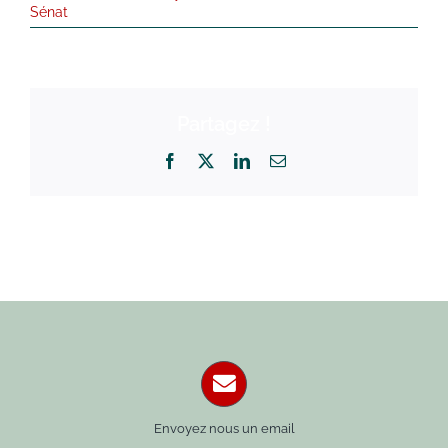
Sénat
Partagez !
Facebook
X
LinkedIn
Email
Envoyez nous un email