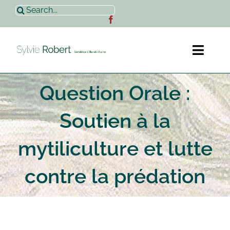
Passer
Rechercher:
au
contenu
Toggl
Naviga
Question Orale :
Accueil
Soutien à la
Sylvie Robert
mytiliculture et lutte
Actualités
contre la prédation
Contact