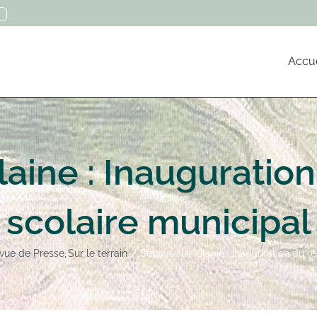
Accue
laine : Inauguration
scolaire municipal
vue de Presse
Sur le terrain
Servon-sur-Vilaine : Inauguration du r