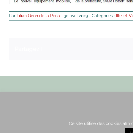
Par
Lilian Giron de la Pena
|
30 avril 2019
|
Catégories :
Ille-et-V
Partagez !
Envoyez nous un email
Ce site utilise des cookies afin
J'