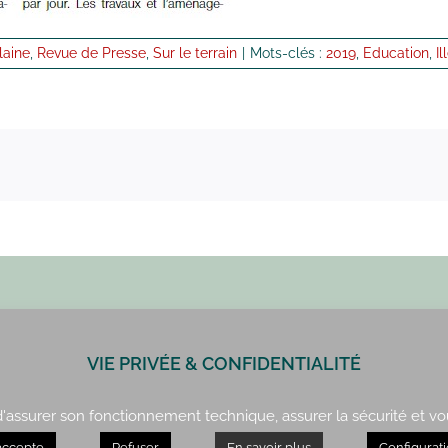
ilaine
,
Revue de Presse
,
Sur le terrain
|
Mots-clés :
2019
,
Education
,
Il
VIE PRIVÉE & CONFIDENTIALITÉ
Paris : 01 42 34 14 59
Rennes : 02 99 41 70 54
 d'assurer son fonctionnement technique, assurer la sécurité et vo
accepte
Refuser
En savoir plus
Configurat