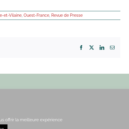
le-et-Vilaine
,
Ouest-France
,
Revue de Presse
Facebook
X
LinkedIn
Email
Paris : 15, rue de Vaugirard
Rennes : 21, quai Lamennais
us offrir la meilleure expérience
ion