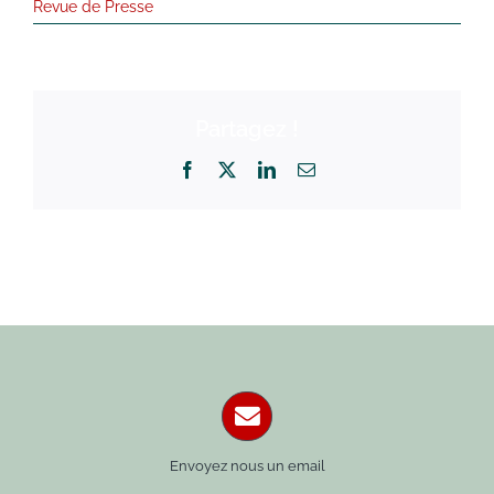
Revue de Presse
Partagez !
Facebook
X
LinkedIn
Email
Envoyez nous un email