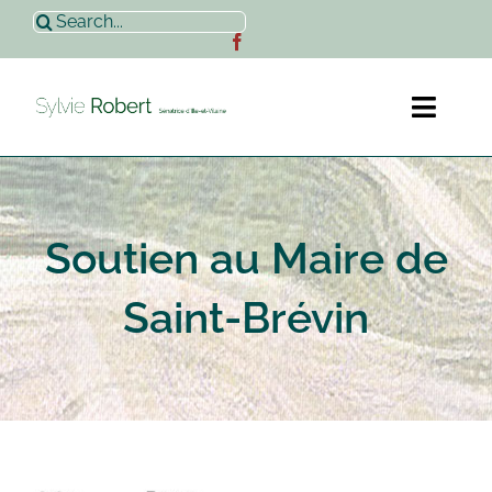
Passer
Rechercher:
au
contenu
Toggl
Naviga
Accueil
Soutien au Maire de
Sylvie Robert
Saint-Brévin
Actualités
Contact