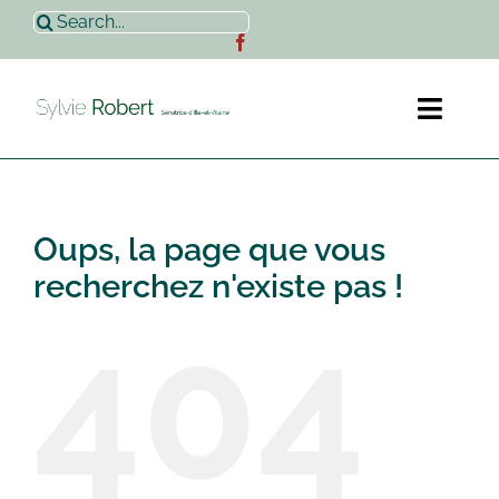
Passer
Rechercher:
au
contenu
Toggl
Naviga
Accueil
Oups, la page que vous
Sylvie Robert
recherchez n'existe pas !
404
Actualités
Contact