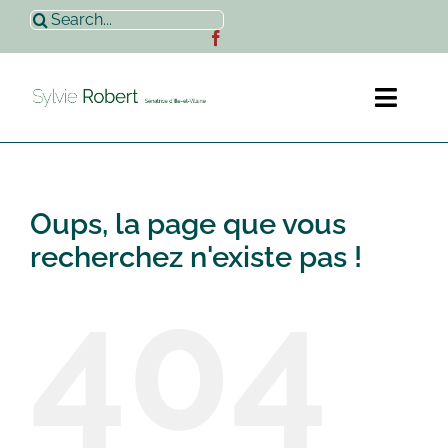
Passer
Rechercher:
au
contenu
Toggl
Naviga
Accueil
Oups, la page que vous
Sylvie Robert
recherchez n'existe pas !
404
Actualités
Contact