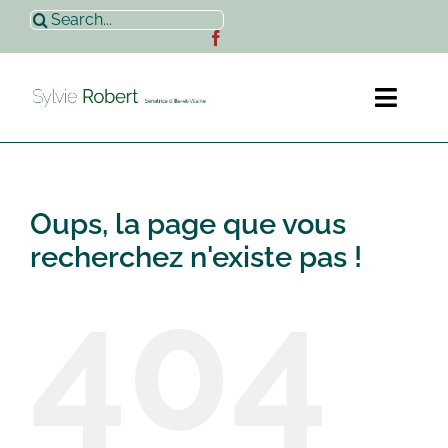
Passer
Rechercher:
au
contenu
Toggl
Naviga
Accueil
Oups, la page que vous
Sylvie Robert
recherchez n'existe pas !
404
Actualités
Contact