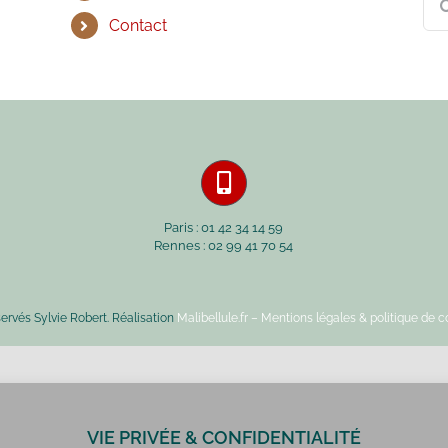
Contact
Paris : 01 42 34 14 59
Rennes : 02 99 41 70 54
servés Sylvie Robert. Réalisation
Malibellule.fr
– Mentions légales & politique de co
VIE PRIVÉE & CONFIDENTIALITÉ