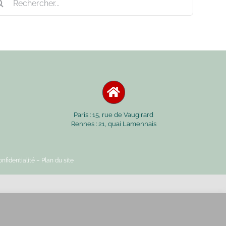
Paris : 15, rue de Vaugirard
Rennes : 21, quai Lamennais
nfidentialité
– Plan du site