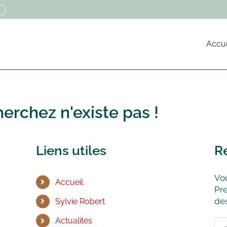
Accue
erchez n'existe pas !
Liens utiles
R
Vou
Accueil
Pre
des
Sylvie Robert
Actualités
Rec