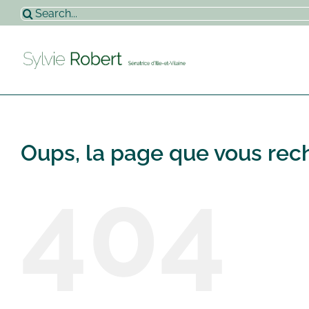
Passer
Rechercher:
au
contenu
Oups, la page que vous rech
404