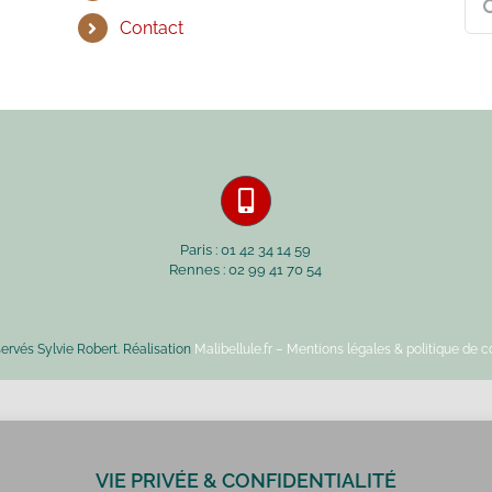
Contact
Paris : 01 42 34 14 59
Rennes : 02 99 41 70 54
servés Sylvie Robert. Réalisation
Malibellule.fr
– Mentions légales & politique de co
VIE PRIVÉE & CONFIDENTIALITÉ