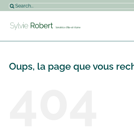
Passer
Rechercher:
au
contenu
Oups, la page que vous rech
404