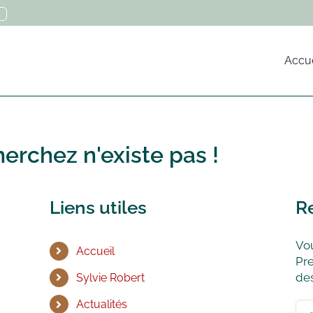
Accue
erchez n'existe pas !
Liens utiles
R
Vou
Accueil
Pre
des
Sylvie Robert
Actualités
Rec