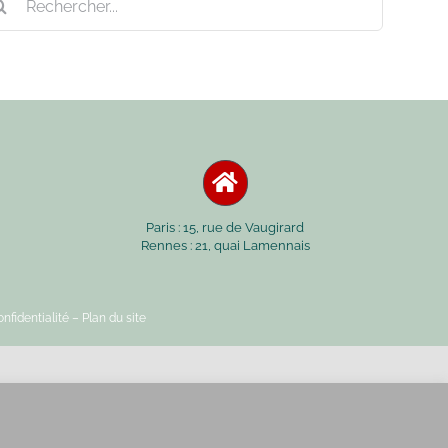
Paris : 15, rue de Vaugirard
Rennes : 21, quai Lamennais
nfidentialité
– Plan du site