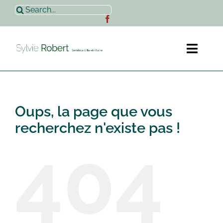
Passer
Rechercher:
au
contenu
Toggl
Naviga
Accueil
Oups, la page que vous
Sylvie Robert
recherchez n'existe pas !
404
Actualités
Contact