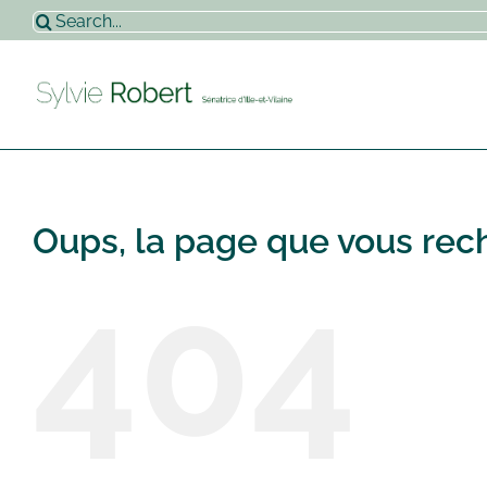
Passer
Rechercher:
au
contenu
Oups, la page que vous rech
404