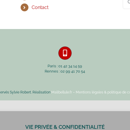
Contact
Paris : 01 42 34 14 59
Rennes : 02 99 41 70 54
servés Sylvie Robert. Réalisation
Malibellule.fr
– Mentions légales & politique de co
VIE PRIVÉE & CONFIDENTIALITÉ