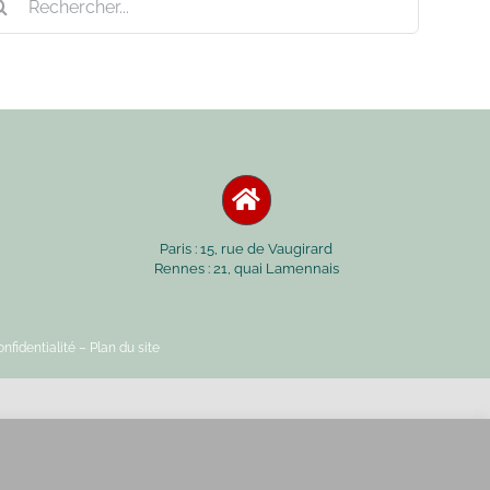
Paris : 15, rue de Vaugirard
Rennes : 21, quai Lamennais
nfidentialité
– Plan du site