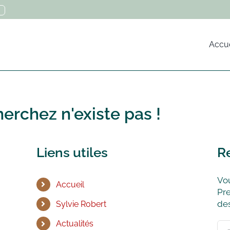
Accue
erchez n'existe pas !
Liens utiles
R
Vou
Accueil
Pre
des
Sylvie Robert
Actualités
Rec