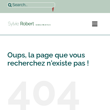
Passer
Rechercher:
au
contenu
Toggl
Naviga
Accueil
Oups, la page que vous
Sylvie Robert
recherchez n'existe pas !
404
Actualités
Contact