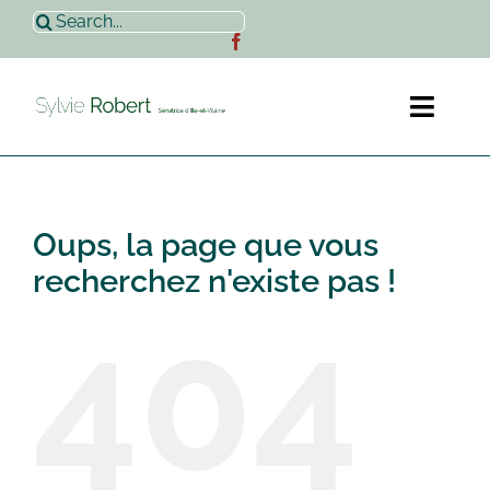
Passer
Rechercher:
au
contenu
Toggl
Naviga
Accueil
Oups, la page que vous
Sylvie Robert
recherchez n'existe pas !
404
Actualités
Contact