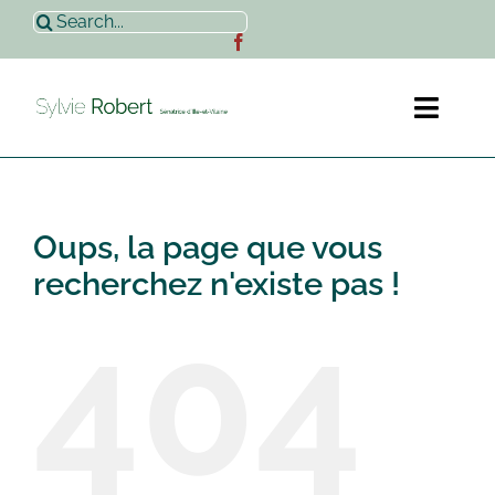
Passer
Rechercher:
au
contenu
Toggl
Naviga
Accueil
Oups, la page que vous
Sylvie Robert
recherchez n'existe pas !
404
Actualités
Contact