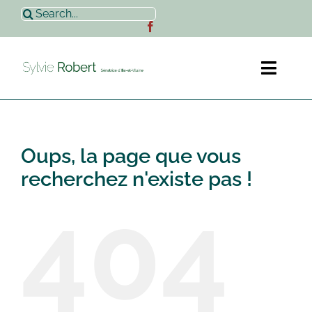
Passer
Rechercher:
au
contenu
Toggl
Naviga
Accueil
Oups, la page que vous
Sylvie Robert
recherchez n'existe pas !
404
Actualités
Contact