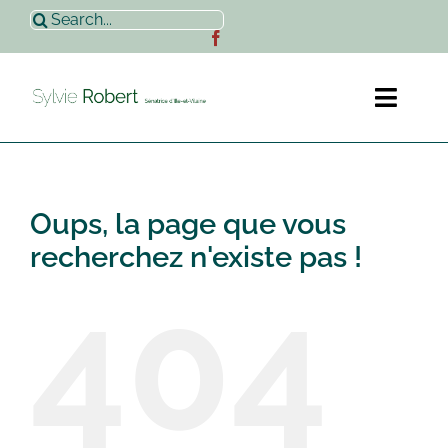
Passer
Rechercher:
au
contenu
Toggl
Naviga
Accueil
Oups, la page que vous
Sylvie Robert
recherchez n'existe pas !
404
Actualités
Contact