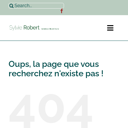
Passer
Rechercher:
au
contenu
Toggl
Naviga
Accueil
Oups, la page que vous
Sylvie Robert
recherchez n'existe pas !
404
Actualités
Contact