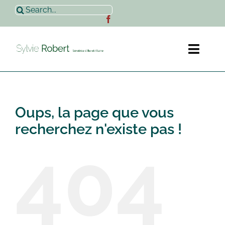
Passer
Rechercher:
au
contenu
Toggl
Naviga
Accueil
Oups, la page que vous
Sylvie Robert
recherchez n'existe pas !
404
Actualités
Contact