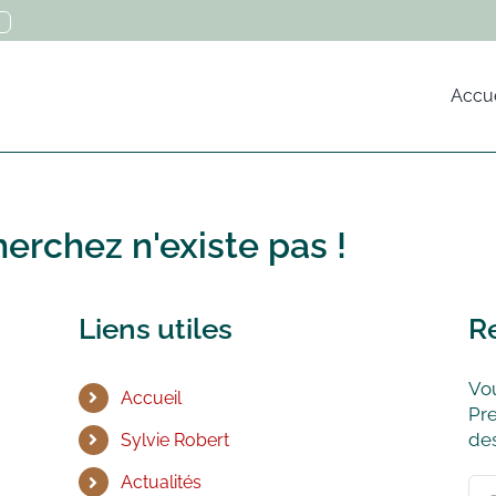
Accue
erchez n'existe pas !
Liens utiles
R
Vou
Accueil
Pre
des
Sylvie Robert
Actualités
Rec