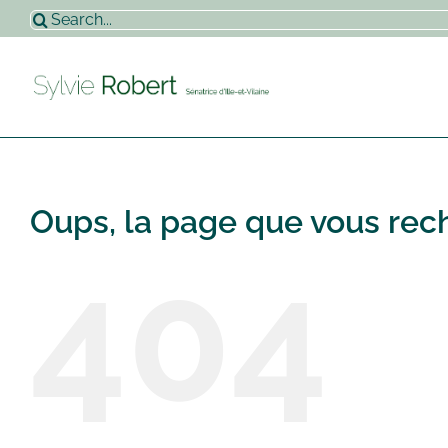
Passer
Rechercher:
au
contenu
Oups, la page que vous rech
404