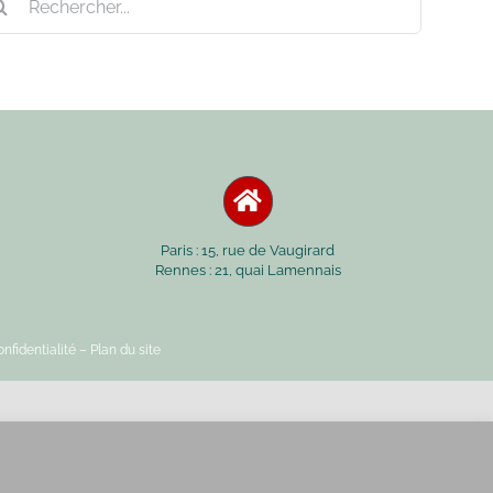
Paris : 15, rue de Vaugirard
Rennes : 21, quai Lamennais
nfidentialité
– Plan du site