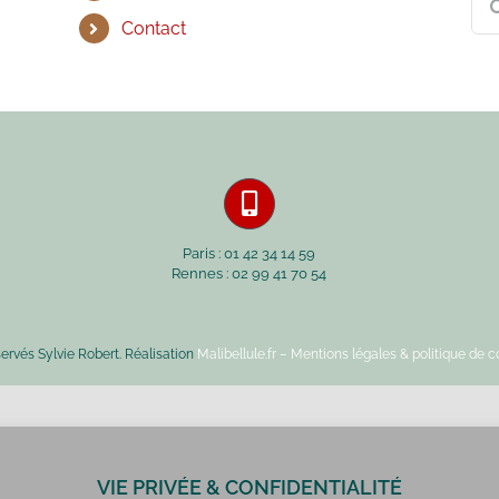
Contact
Paris : 01 42 34 14 59
Rennes : 02 99 41 70 54
servés Sylvie Robert. Réalisation
Malibellule.fr
– Mentions légales & politique de co
VIE PRIVÉE & CONFIDENTIALITÉ