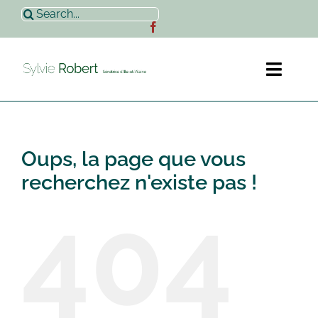
Passer
Rechercher:
au
contenu
Toggl
Naviga
Accueil
Oups, la page que vous
Sylvie Robert
recherchez n'existe pas !
404
Actualités
Contact