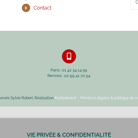
Contact
Paris : 01 42 34 14 59
Rennes : 02 99 41 70 54
servés Sylvie Robert. Réalisation
Malibellule.fr
– Mentions légales & politique de co
VIE PRIVÉE & CONFIDENTIALITÉ