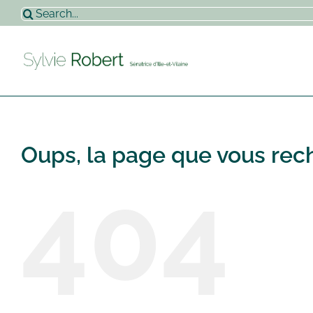
Passer
Rechercher:
au
contenu
Oups, la page que vous rech
404