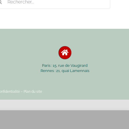
Paris : 15, rue de Vaugirard
Rennes : 21, quai Lamennais
nfidentialité
– Plan du site