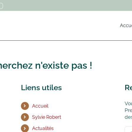
Accue
erchez n'existe pas !
Liens utiles
R
Vou
Accueil
Pre
des
Sylvie Robert
Actualités
Rec