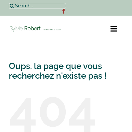
Passer
Rechercher:
au
contenu
Toggl
Naviga
Accueil
Oups, la page que vous
Sylvie Robert
recherchez n'existe pas !
404
Actualités
Contact