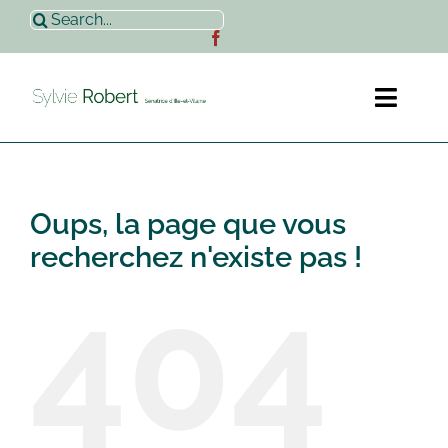
Passer
Rechercher:
au
contenu
Toggl
Naviga
Accueil
Oups, la page que vous
Sylvie Robert
recherchez n'existe pas !
404
Actualités
Contact