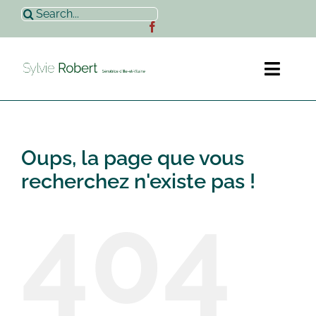
Passer
Rechercher:
au
contenu
Toggl
Naviga
Accueil
Oups, la page que vous
Sylvie Robert
recherchez n'existe pas !
404
Actualités
Contact