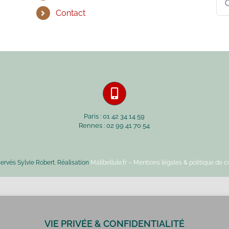
Contact
Paris : 01 42 34 14 59
Rennes : 02 99 41 70 54
servés Sylvie Robert. Réalisation
Malibellule.fr
– Mentions légales & politique de co
VIE PRIVÉE & CONFIDENTIALITÉ