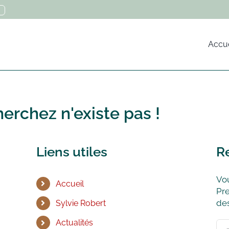
Accue
erchez n'existe pas !
Liens utiles
R
Vou
Accueil
Pre
des
Sylvie Robert
Actualités
Rec