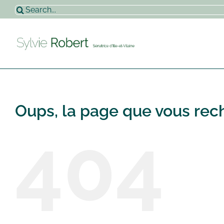
Passer
Rechercher:
au
contenu
Oups, la page que vous rech
404