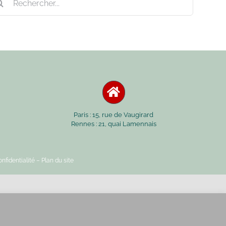
Paris : 15, rue de Vaugirard
Rennes : 21, quai Lamennais
nfidentialité
– Plan du site