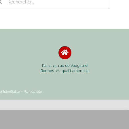
Paris : 15, rue de Vaugirard
Rennes : 21, quai Lamennais
nfidentialité
– Plan du site