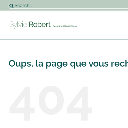
Passer
Rechercher:
au
contenu
Oups, la page que vous rech
404