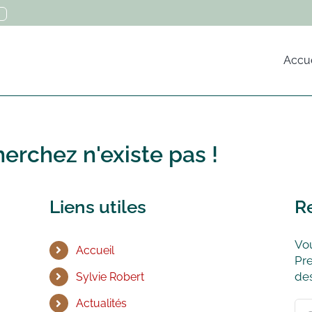
Accue
erchez n'existe pas !
Liens utiles
R
Vou
Accueil
Pre
des
Sylvie Robert
Actualités
Rec