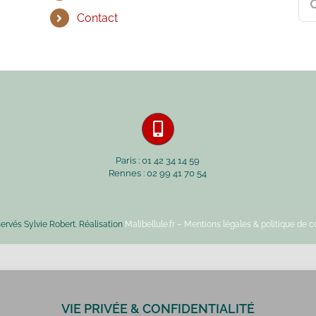
Contact
Paris : 01 42 34 14 59
Rennes : 02 99 41 70 54
servés Sylvie Robert. Réalisation
Malibellule.fr
– Mentions légales & politique de co
VIE PRIVÉE & CONFIDENTIALITÉ