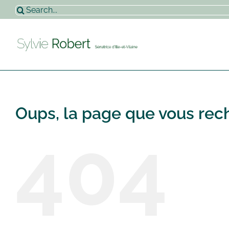
Passer
Rechercher:
au
contenu
Oups, la page que vous rech
404