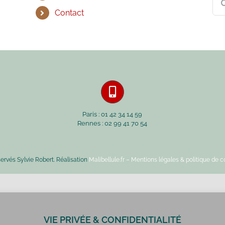
Contact
Paris : 01 42 34 14 59
Rennes : 02 99 41 70 54
servés Sylvie Robert. Réalisation
Malibellule.fr
– Mentions légales & politique de co
VIE PRIVÉE & CONFIDENTIALITÉ