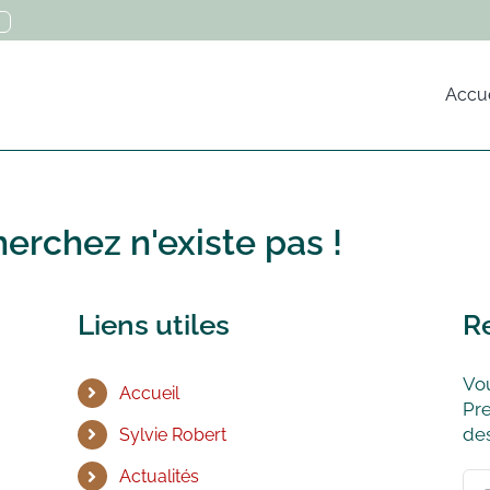
Accue
erchez n'existe pas !
Liens utiles
R
Vou
Accueil
Pre
des
Sylvie Robert
Actualités
Rec