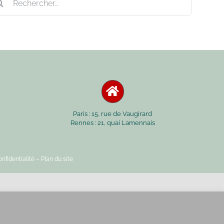
Paris : 15, rue de Vaugirard
Rennes : 21, quai Lamennais
nfidentialité
– Plan du site