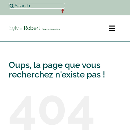
Passer
Rechercher:
au
contenu
Toggl
Naviga
Accueil
Oups, la page que vous
Sylvie Robert
recherchez n'existe pas !
404
Actualités
Contact