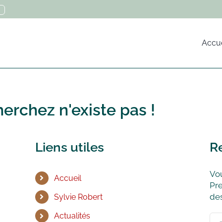
Accue
erchez n'existe pas !
Liens utiles
R
Vou
Accueil
Pre
des
Sylvie Robert
Actualités
Rec