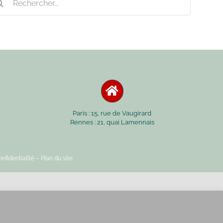
Paris : 15, rue de Vaugirard
Rennes : 21, quai Lamennais
nfidentialité
– Plan du site