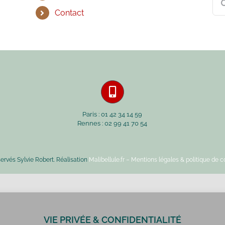
Contact
Paris : 01 42 34 14 59
Rennes : 02 99 41 70 54
servés Sylvie Robert. Réalisation
Malibellule.fr
– Mentions légales & politique de co
VIE PRIVÉE & CONFIDENTIALITÉ