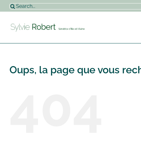
Passer
Rechercher:
au
contenu
Oups, la page que vous rech
404