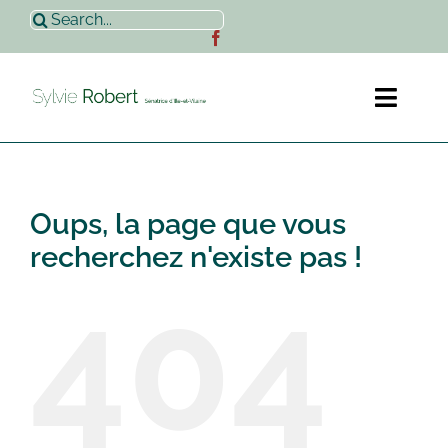
Passer
Rechercher:
au
contenu
Toggl
Naviga
Accueil
Oups, la page que vous
Sylvie Robert
recherchez n'existe pas !
404
Actualités
Contact