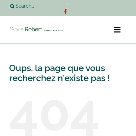
Passer
Rechercher:
au
contenu
Toggl
Naviga
Accueil
Oups, la page que vous
Sylvie Robert
recherchez n'existe pas !
404
Actualités
Contact