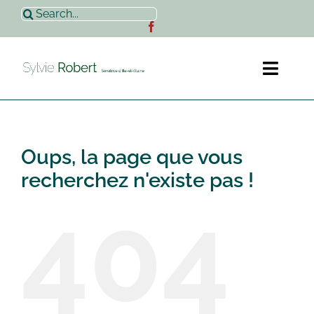
Passer
Rechercher:
au
contenu
Toggl
Naviga
Accueil
Oups, la page que vous
Sylvie Robert
recherchez n'existe pas !
404
Actualités
Contact